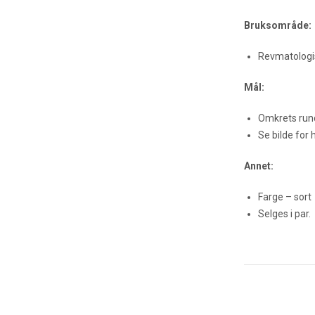
Bruksområde:
Revmatologis
Mål:
Omkrets run
Se bilde for 
Annet:
Farge – sort
Selges i par.