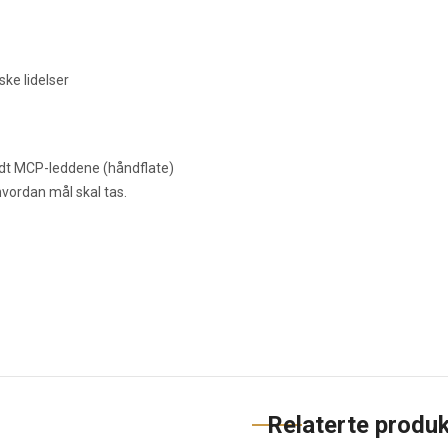
ke lidelser
dt MCP-leddene (håndflate)
hvordan mål skal tas.
Relaterte produk