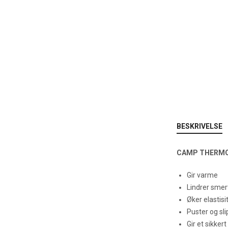
BESKRIVELSE
CAMP THERMOS
Gir varme
Lindrer smer
Øker elastisi
Puster og sli
Gir et sikker