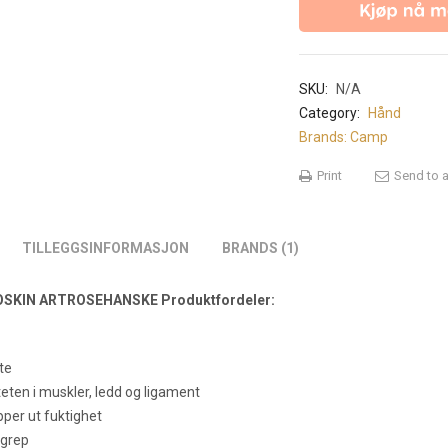
antall
SKU:
N/A
Category:
Hånd
Brands:
Camp
Print
Send to a
TILLEGGSINFORMASJON
BRANDS (1)
KIN ARTROSEHANSKE Produktfordeler:
te
teten i muskler, ledd og ligament
pper ut fuktighet
t grep