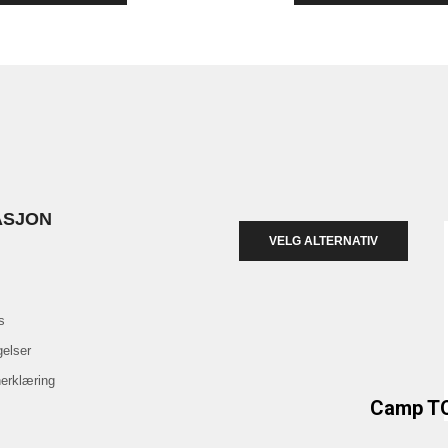
ASJON
VELG ALTERNATIV
s
gelser
erklæring
Camp T