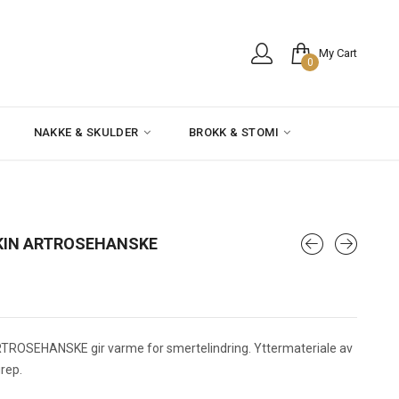
My Cart
0
NAKKE & SKULDER
BROKK & STOMI
IN ARTROSEHANSKE
SEHANSKE gir varme for smertelindring. Yttermateriale av
grep.