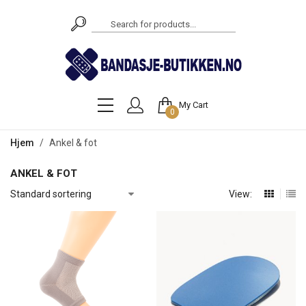
Products
search
My Cart
0
Hjem
/
Ankel & fot
ANKEL & FOT
View: